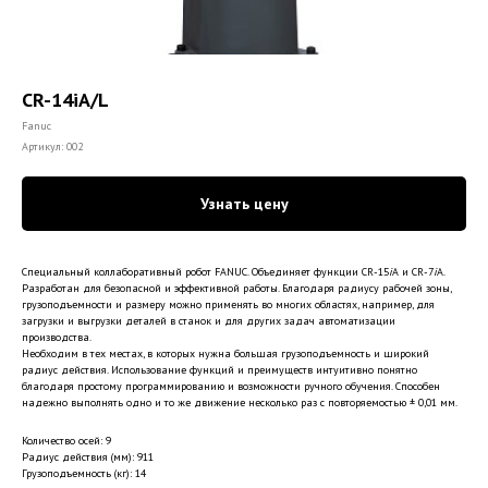
CR-14iA/L
Fanuc
Артикул:
002
Узнать цену
Специальный коллаборативный робот FANUC. Объединяет функции CR-15
i
A и CR-7
i
A.
Разработан для безопасной и эффективной работы. Благодаря радиусу рабочей зоны,
грузоподъемности и размеру можно применять во многих областях, например, для
загрузки и выгрузки деталей в станок и для других задач автоматизации
производства.
Необходим в тех местах, в которых нужна большая грузоподъемность и широкий
радиус действия. Использование функций и преимуществ интуитивно понятно
благодаря простому программированию и возможности ручного обучения. Способен
надежно выполнять одно и то же движение несколько раз с повторяемостью ± 0,01 мм.
Количество осей: 9
Радиус действия (мм): 911
Грузоподъемность (кг): 14