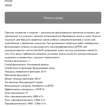
Kemper
100100
Узнать цену
Прочная, надежная и мощная — центральная фильтровально-вытяжная установка для
применения на участках с высокой интенсивностью образования дыма и пыли. Отлично
подходит для больших сварочных цехов, учебных заведений/центров, а также для
подключения к резальным машинам. При выполнении сварочных работ мембранные
фильтрующие патроны из расширенного политетрафторэтилена (ePTFE) для
ультрадисперсных частиц KemTex® улавливают даже частицы диаметром менее 0,1
мкм. Если ваши требования изменятся, установку можно оснастить дополнительными
модулями в соответствии с вашими пожеланиями.
Ступени фильтрации: 1
Способ фильтрации: Очищаемый фильтр
Способ очистки фильтров: Вращающееся сопло
Площадь поверхности фильтров: 20 м²
Количество фильтров: 9
Общая площадь фильтров: 180 м²
Тип фильтра: Фильтрующий патрон
Фильтрующий материал: Мембрана из ePTFE
Эффективность сепарации: ≥ 99.99 %
Класс фильтрации: M
Мин. производительность: 9000 м³/ч
Макс. производительность: 12960 м³/ч
Производительность: 9000 - 12960 м³/ч