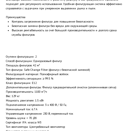
подходят для регулярного использования. Удобная фильтрующая система эффективно
справляется с задачами при умеренном выделении дыма и пыли.
Преимущества
Контроль загрязнения фильтра для повышения безопасности.
Безопасная замена фильтра без вреда для окружающей среды.
Высокая рентабельность за счет большой производительности и долгого срока
службы фильтров.
Ступени фильтрации: 2
Способ фильтрации: Одноразовый фильтр
Площадь фильтров: 42 м²
Тип фильтра: Safe Change Filter (фильтр с безопасной заменой)
Фильтрующий материал: Полиэфирный войлок
Эффективность сепарации: ≥ 99.5 %
Класс фильтрации: E12
Дополнительные фильтры: Фильтр предварительной очистки (алюминиевая сетка)
Производительность: 1100 м³/ч
Вес: 129 кг
Мощность двигателя: 1.5 кВт
Подключаемое напряжение: 3 x 400 В / 50 Гц
Номинальный ток: 6.7 А
Управляющее напряжение: 230 В, переменный ток
Уровень шума: < 70 Дб
Сертификат IFA: класса W3
Тип вентилятора: Центробежный вентилятор