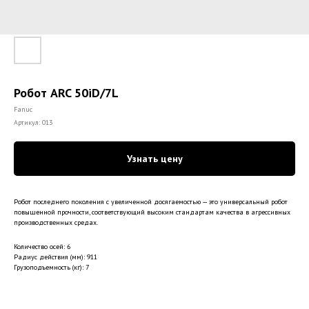
Робот ARC 50iD/7L
Fanuc
Артикул:
013
Узнать цену
Робот последнего поколения с увеличенной досягаемостью — это универсальный робот
повышенной прочности, соответствующий высоким стандартам качества в агрессивных
производственных средах.
Количество осей: 6
Радиус действия (мм): 911
Грузоподъемность (кг): 7