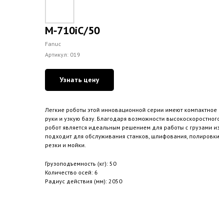
M-710iC/50
Fanuc
Артикул:
019
Узнать цену
Легкие роботы этой инновационной серии имеют компактное 
руки и узкую базу. Благодаря возможности высокоскоростног
робот является идеальным решением для работы с грузами и
подходит для обслуживания станков, шлифования, полировки,
резки и мойки.
Грузоподъемность (кг): 50
Количество осей: 6
Радиус действия (мм): 2050