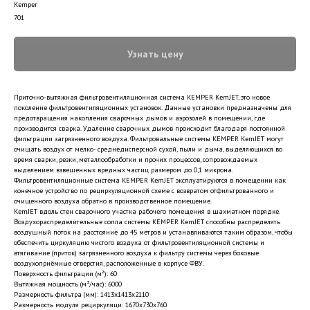
Kemper
701
Узнать цену
Приточно-вытяжная фильтровентиляционная система KEMPER KemJET, это новое
поколение фильтровентиляционных установок. Данные установки предназначены для
предотвращения накопления сварочных дымов и аэрозолей в помещении, где
производится сварка. Удаление сварочных дымов происходит благодаря постоянной
фильтрации загрязненного воздуха. Фильтровальные системы KEMPER KemJET могут
очищать воздух от мелко- среднедисперсной сухой, пыли и дыма, выделяющихся во
время сварки, резки, металлообработки и прочих процессов, сопровождаемых
выделением взвешенных вредных частиц размером до 0,1 микрона.
Фильтровентиляционные система KEMPER KemJET эксплуатируются в помещении как
конечное устройство по рециркуляционной схеме с возвратом отфильтрованного и
очищенного воздуха обратно в производственное помещение.
KemJET вдоль стен сварочного участка рабочего помещения в шахматном порядке.
Воздухораспределительные сопла системы KEMPER KemJET способны распределять
воздушный поток на расстояние до 45 метров и устанавливаются таким образом, чтобы
обеспечить циркуляцию чистого воздуха от фильтровентиляционной системы и
втягивание (приток) загрязненного воздуха к фильтру системы через боковые
воздухоприёмные отверстия, расположенные в корпусе ФВУ.
Поверхность фильтрации (м²): 60
Вытяжная мощность (м³/час): 6000
Размерность фильтра (мм): 1413x1413x2110
Размерность модуля рециркуляци: 1670x730x760