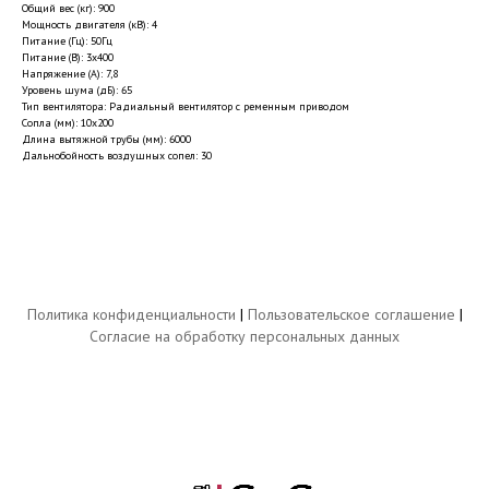
Общий вес (кг): 900
Мощность двигателя (кВ): 4
Питание (Гц): 50Гц
Питание (В): 3x400
Напряжение (А): 7,8
Уровень шума (дБ): 65
Тип вентилятора: Радиальный вентилятор с ременным приводом
Сопла (мм): 10x200
Длина вытяжной трубы (мм): 6000
Дальнобойность воздушных сопел: 30
Политика конфиденциальности
|
Пользовательское соглашение
|
Согласие на обработку персональных данных