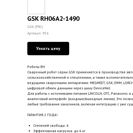
GSK RH06A2-1490
GSK (PRC)
Артикул:
956
Узнать цену
Роботы RH
Сварочный робот серии GSK применяется в производстве авт
сельскохозяйственной и спецтехники, а также вспомогательн
ведущими сварочными аппаратами: MEGMEET, GSK, EWM, LORCH,
цифровой обмен данными через шину DeviceNet.
Для работы с источниками питания LINCOLN, OTC, Panasonic и
аналоговый интерфейс (входные/выходные линии). Это позво
любые требования заказчиков, включая интеграцию с уже с
ГАРАНТИЯ 2 ГОДА!
Степеней свободы: 6
Эффективная нагрузка: до 6 кг