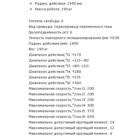
Радиус действия: 1490 мм
Масса робота: 190 кг
Степень свободы: 6
Вид привода: Сервопривод переменного тока
Грузоподъемность (кг): 6
Точность повторного позиционирования (мм: ±0.05
Радиус действия (мм): 1490
Вес: 190 кг
Диапазон действия,°J1: ±170
Диапазон действия,°J2: +115~-80
Диапазон действия,°J3: +80~-150
Диапазон действия,°J4: ±180
Диапазон действия,°J5: ±135
Диапазон действия,°J6: ±360
Максимальная скорость,°/сек J1: 200
Максимальная скорость,°/сек J2: 200
Максимальная скорость,°/сек J3: 200
Максимальная скорость,°/сек J4: 300
Максимальная скорость,°/сек J5: 370
Максимальная скорость,°/сек J6: 630
Максимально допустимый крутящий момент,: 14
Максимально допустимый крутящий момент,: 12
Максимально допустимый крутящий момент,: 6