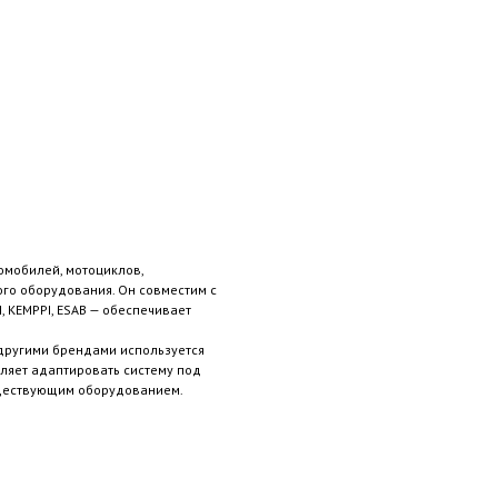
омобилей, мотоциклов,
ого оборудования. Он совместим с
 KEMPPI, ESAB — обеспечивает
 другими брендами используется
ляет адаптировать систему под
уществующим оборудованием.