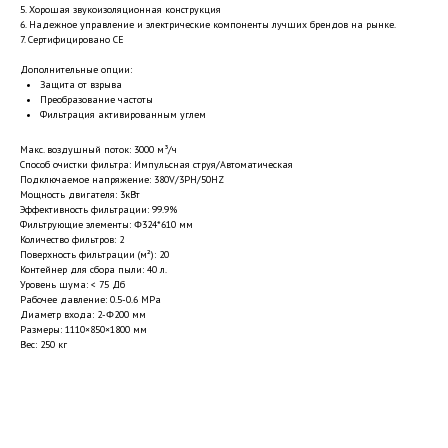
5. Хорошая звукоизоляционная конструкция
6. Надежное управление и электрические компоненты лучших брендов на рынке.
7. Сертифицировано CE
Дополнительные опции:
Защита от взрыва
Преобразование частоты
Фильтрация активированным углем
Макс. воздушный поток: 3000 м³/ч
Способ очистки фильтра: Импульсная струя/Автоматическая
Подключаемое напряжение: 380V/3PH/50HZ
Мощность двигателя: 3кВт
Эффективность фильтрации: 99.9%
Фильтрующие элементы: Φ324*610 мм
Количество фильтров: 2
Поверхность фильтрации (м²): 20
Контейнер для сбора пыли: 40 л.
Уровень шума: < 75 Дб
Рабочее давление: 0.5-0.6 MPa
Диаметр входа: 2-Φ200 мм
Размеры: 1110×850×1800 мм
Вес: 250 кг