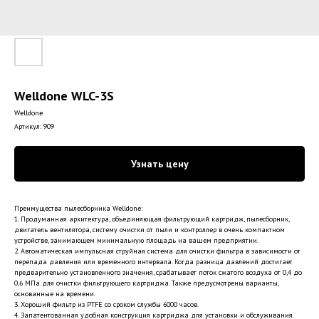
Welldone WLC-3S
Welldone
Артикул:
909
Узнать цену
Преимущества пылесборника Welldone:
1. Продуманная архитектура, объединяющая фильтрующий картридж, пылесборник,
двигатель вентилятора, систему очистки от пыли и контроллер в очень компактном
устройстве, занимающем минимальную площадь на вашем предприятии.
2. Автоматическая импульсная струйная система для очистки фильтра в зависимости от
перепада давления или временного интервала. Когда разница давлений достигает
предварительно установленного значения, срабатывает поток сжатого воздуха от 0,4 до
0,6 МПа для очистки фильтрующего картриджа. Также предусмотрены варианты,
основанные на времени.
3. Хороший фильтр из PTFE со сроком службы 6000 часов.
4. Запатентованная удобная конструкция картриджа для установки и обслуживания.