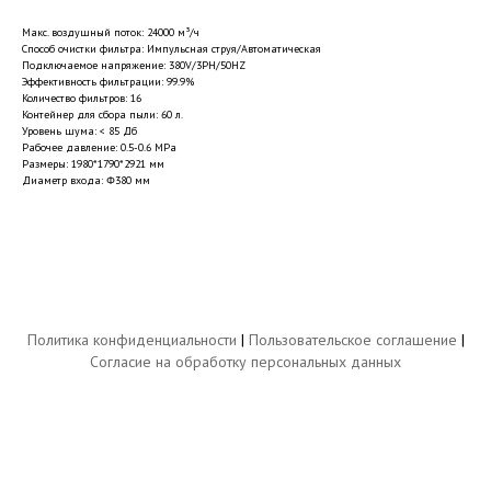
Макс. воздушный поток: 24000 м³/ч
Способ очистки фильтра: Импульсная струя/Автоматическая
Подключаемое напряжение: 380V/3PH/50HZ
Эффективность фильтрации: 99.9%
Количество фильтров: 16
Контейнер для сбора пыли: 60 л.
Уровень шума: < 85 Дб
Рабочее давление: 0.5-0.6 MPa
Размеры: 1980*1790*2921 мм
Диаметр входа: Φ380 мм
Политика конфиденциальности
|
Пользовательское соглашение
|
Согласие на обработку персональных данных