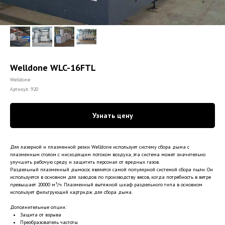
Welldone WLC-16FTL
Welldone
Артикул:
920
Узнать цену
Для лазерной и плазменной резки Welldone использует систему сбора дыма с
плазменным столом с нисходящим потоком воздуха, эта система может значительно
улучшить рабочую среду и защитить персонал от вредных газов.
Раздельный плазменный дымосос является самой популярной системой сбора пыли. Он
используется в основном для заводов по производству весов, когда потребность в ветре
превышает 20000 м³/ч. Плазменный вытяжной шкаф раздельного типа в основном
использует фильтрующий картридж для сбора дыма.
Дополнительные опции:
Защита от взрыва
Преобразователь частоты